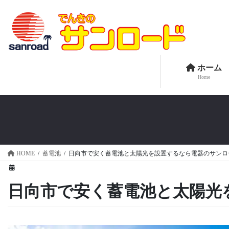
コ
ナ
ン
ビ
テ
ゲ
ン
ー
ツ
シ
へ
ョ
ホーム
Home
ス
ン
キ
に
ッ
移
プ
動
HOME
蓄電池
日向市で安く蓄電池と太陽光を設置するなら電器のサンロ
日向市で安く蓄電池と太陽光