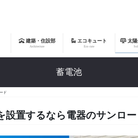
建築・住設部
エコキュート
太陽
Architecture
Eco cute
Sol
蓄電池
ード
を設置するなら電器のサンロー