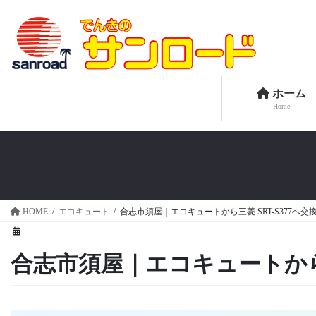
コ
ナ
ン
ビ
テ
ゲ
ン
ー
ツ
シ
へ
ョ
ホーム
Home
ス
ン
キ
に
ッ
移
プ
動
HOME
エコキュート
合志市須屋｜エコキュートから三菱 SRT-S377へ
合志市須屋｜エコキュートから三