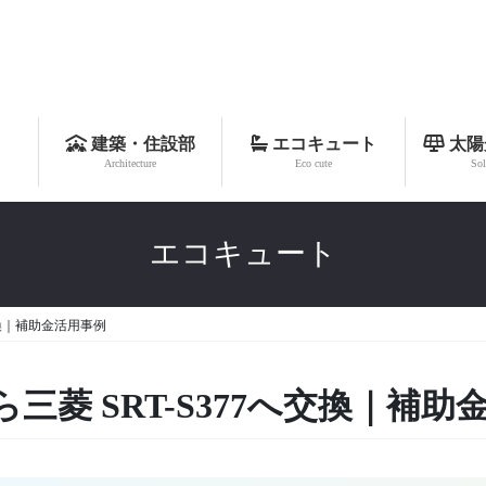
建築・住設部
エコキュート
太陽
Architecture
Eco cute
Sol
エコキュート
交換｜補助金活用事例
菱 SRT-S377へ交換｜補助