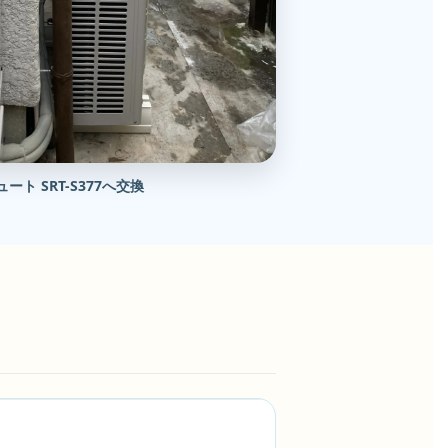
ート SRT-S377へ交換