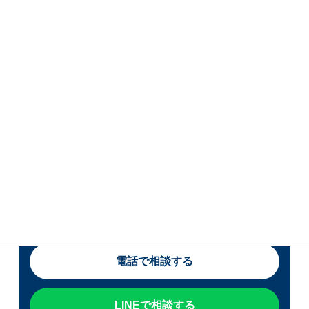
U55が直らない・何度も出
る場合はご相談ください
宮崎県・熊本県でエコキュートの交換をご検討中
の方は、現在の症状・使用年数・表示されている
エラーコードをお知らせください。 修理か交換か
迷っている段階でもご相談いただけます。
電話で相談する
LINEで相談する