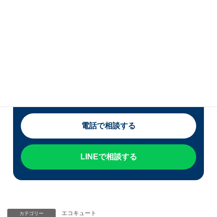
度が安定しない場合はご相
談ください
宮崎県・熊本県でエコキュートの交換をご検討中
の方は、現在の症状・使用年数・表示されている
エラーコードをお知らせください。 修理か交換か
迷っている段階でもご相談いただけます。
電話で相談する
LINEで相談する
エコキュート
カテゴリー