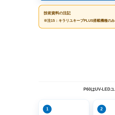
技術資料の注記
※注15：キラリユキープPLUS搭載機種の
P60はUV-L
1
2