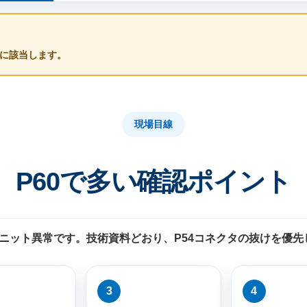
みに該当します。
現場目線
P60で多い確認ポイント
EDユニット異常です。技術資料どおり、P54コネクタの抜けを優
3
4