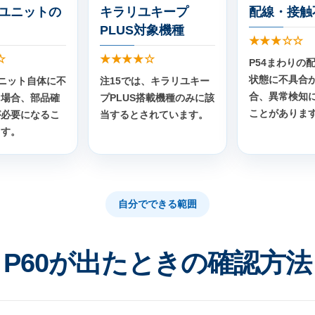
EDユニットの
キラリユキープ
配線・接触
PLUS対象機種
★★★☆☆
☆
★★★★☆
P54まわりの
状態に不具合
Dユニット自体に不
注15では、キラリユキー
合、異常検知
る場合、部品確
プPLUS搭載機種のみに該
ことがありま
が必要になるこ
当するとされています。
ます。
自分でできる範囲
P60が出たときの確認方法