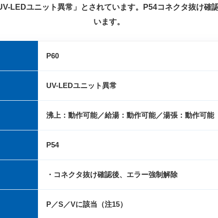
UV-LEDユニット異常」とされています。P54コネクタ抜け
います。
P60
UV-LEDユニット異常
沸上：動作可能／給湯：動作可能／湯張：動作可能
P54
・コネクタ抜け確認後、エラー強制解除
P／S／Vに該当（注15）