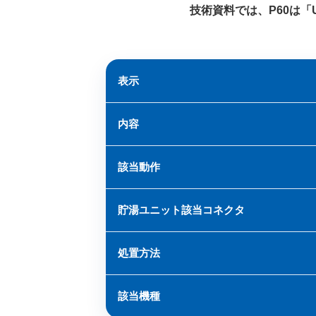
技術資料では、P60は「
表示
内容
該当動作
貯湯ユニット該当コネクタ
処置方法
該当機種