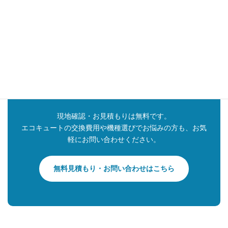
日向市でエコキュート交換ならサンロード
へ
日向市・延岡市・門川町でエコキュート交換をご検討中の
方は、有限会社サンロードへご相談ください。
急な故障やお湯が出ないトラブルにも、できる限り迅速に
対応いたします。
最短即日対応も可能です。
現地確認・お見積もりは無料です。
エコキュートの交換費用や機種選びでお悩みの方も、お気
軽にお問い合わせください。
無料見積もり・お問い合わせはこちら