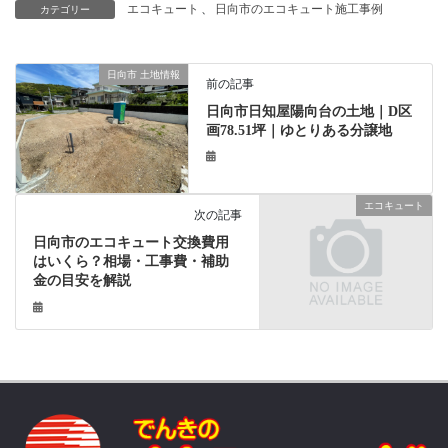
エコキュート
、
日向市のエコキュート施工事例
カテゴリー
日向市 土地情報
前の記事
日向市日知屋陽向台の土地｜D区
画78.51坪｜ゆとりある分譲地
エコキュート
次の記事
日向市のエコキュート交換費用
はいくら？相場・工事費・補助
金の目安を解説