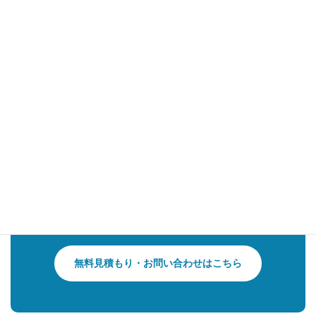
日向市でエコキュート交換費用を知りたい
方へ
有限会社サンロードでは、日向市・延岡市・門川町エリア
でエコキュート交換のご相談を受け付けています。
現地確認・お見積もりは無料です。
「お湯が出ない」「交換費用を知りたい」「補助金が使え
るか確認したい」という方は、お気軽にお問い合わせくだ
さい。
最短即日対応も可能です。
無料見積もり・お問い合わせはこちら