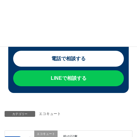
宮崎県・熊本県でエコキュートの交換をご検討中
の方は、現在の症状・使用年数・表示されている
エラーコードをお知らせください。 修理か交換か
迷っている段階でもご相談いただけます。
電話で相談する
LINEで相談する
エコキュート
カテゴリー
エコキュート
前の記事