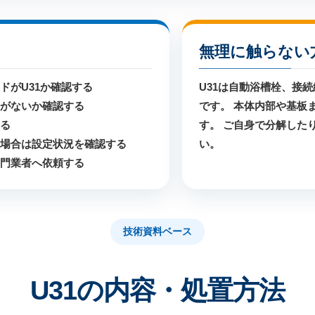
無理に触らない
ドがU31か確認する
U31は自動浴槽栓、接
物がないか確認する
です。 本体内部や基板
する
す。 ご自身で分解した
る場合は設定状況を確認する
い。
専門業者へ依頼する
技術資料ベース
U31の内容・処置方法