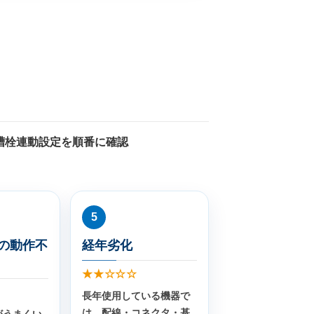
槽栓連動設定を順番に確認
5
の動作不
経年劣化
★★☆☆☆
長年使用している機器で
は、配線・コネクタ・基
がうまくい