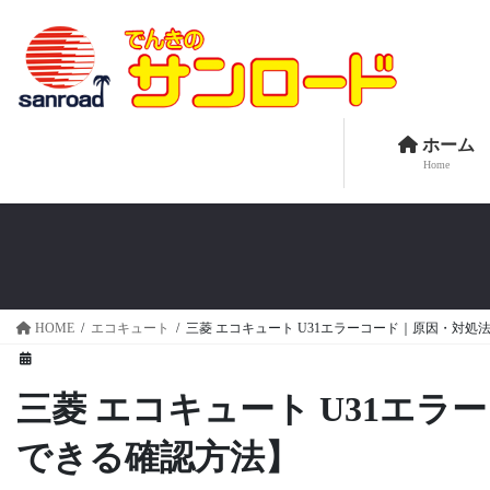
コ
ナ
ン
ビ
テ
ゲ
ン
ー
ツ
シ
へ
ョ
ホーム
Home
ス
ン
キ
に
ッ
移
プ
動
HOME
エコキュート
三菱 エコキュート U31エラーコード｜原因・対
三菱 エコキュート U31エ
できる確認方法】