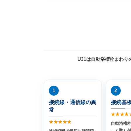
U31は自動浴槽栓まわ
1
2
接続線・通信線の異
接続基
常
★★★★
★★★★★
自動浴槽
しく取り
技術資料で最初に確認項