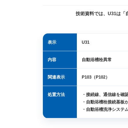
技術資料では、U31は
表示
U31
内容
自動浴槽栓異常
関連表示
P103（P102）
処置方法
・接続線、通信線を確
・自動浴槽栓接続基板
・自動浴槽洗浄システ