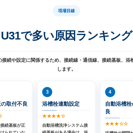
現場目線
U31で多い原因ランキング
りの接続や設定に関係するため、接続線・通信線、接続基板、浴
します。
3
4
板の取付不良
浴槽栓連動設定
自動浴槽栓
良
☆
★★★★☆
★★★☆☆
栓接続基板が正
自動浴槽洗浄システム接
付けられていな
続基板がある場合は、浴
浴槽栓の開閉