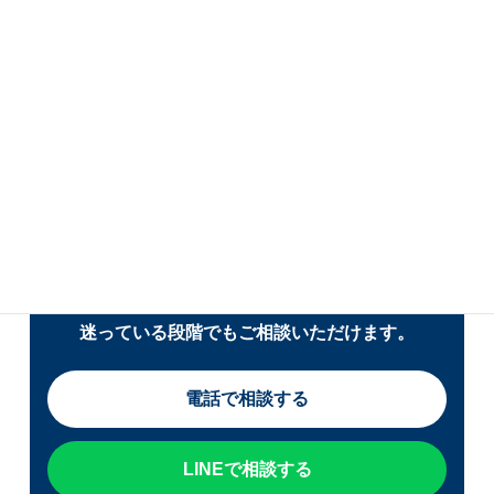
Er 31が直らない・HP通信
異常が再発する場合はご相
談ください
宮崎県・熊本県でエコキュートの交換をご検討中
の方は、現在の症状・使用年数・表示されている
エラーコードをお知らせください。 修理か交換か
迷っている段階でもご相談いただけます。
電話で相談する
LINEで相談する